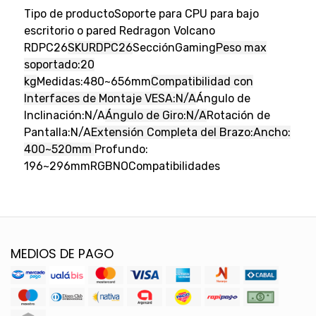
Tipo de productoSoporte para CPU para bajo
escritorio o pared Redragon Volcano
RDPC26
SKURDPC26
SecciónGaming
Peso max
soportado:20
kg
Medidas:480~656mm
Compatibilidad con
Interfaces de Montaje VESA:N/A
Ángulo de
Inclinación:N/A
Ángulo de Giro:N/A
Rotación de
Pantalla:N/A
Extensión Completa del Brazo:Ancho:
400~520mm
Profundo:
196~296mm
RGBNO
Compatibilidades
MEDIOS DE PAGO