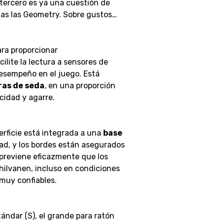
 tercero es ya una cuestión de
imas las Geometry. Sobre gustos…
ara proporcionar
ilite la lectura a sensores de
 desempeño en el juego. Está
ras de seda
, en una proporción
ocidad y agarre.
erficie está integrada a una
base
dad, y los bordes están asegurados
 previene eficazmente que los
shilvanen, incluso en condiciones
muy confiables.
stándar (S), el grande para ratón