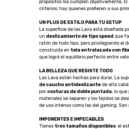
propósitos los cumplen objetivamente. El
criterios; hay quienes prefieren a sus pr
UN PLUS DE ESTILO PARA TU SETUP
La superficie de las Lava está diseñada p
un
deslizamiento de tipo speed
que fac
ratón de todo tipo, pero privilegiando el
construida en
tela entrelazada con fib
que logra el equilibrio perfecto entre vel
LA BELLEZA QUE RESISTE TODO
Las Lava están hechas para durar. La sup
de caucho antideslizante
de alta cali
por
costuras de doble puntada
, lo que
materiales se separen y los tejidos se de
de uso intenso como las del gaming. Son 
IMPONENTES E IMPECABLES
Tienes
tres tamaños disponibles
: el e