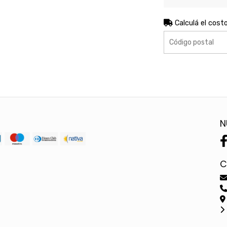
Calculá el cost
N
C